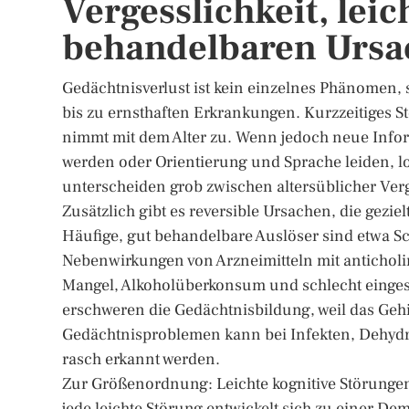
Vergesslichkeit, lei
behandelbaren Ursa
Gedächtnisverlust ist kein einzelnes Phänomen,
bis zu ernsthaften Erkrankungen. Kurzzeitiges 
nimmt mit dem Alter zu. Wenn jedoch neue Info
werden oder Orientierung und Sprache leiden, l
unterscheiden grob zwischen altersüblicher Ver
Zusätzlich gibt es reversible Ursachen, die gezie
Häufige, gut behandelbare Auslöser sind etwa Sc
Nebenwirkungen von Arzneimitteln mit anticholi
Mangel, Alkoholüberkonsum und schlecht einges
erschweren die Gedächtnisbildung, weil das Gehir
Gedächtnisproblemen kann bei Infekten, Dehydri
rasch erkannt werden.
Zur Größenordnung: Leichte kognitive Störungen
jede leichte Störung entwickelt sich zu einer Deme