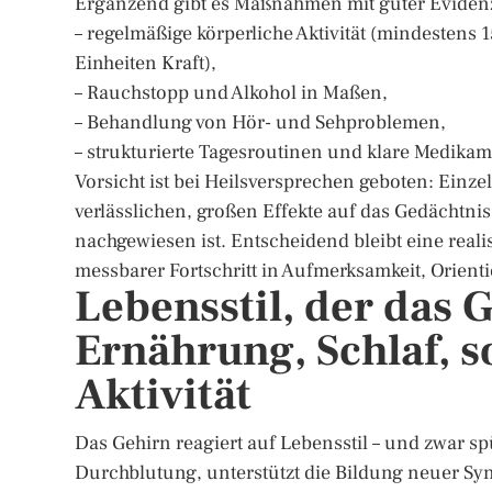
Ergänzend gibt es Maßnahmen mit guter Evidenzb
– regelmäßige körperliche Aktivität (mindesten
Einheiten Kraft),
– Rauchstopp und Alkohol in Maßen,
– Behandlung von Hör- und Sehproblemen,
– strukturierte Tagesroutinen und klare Medika
Vorsicht ist bei Heilsversprechen geboten: Einz
verlässlichen, großen Effekte auf das Gedächtnis
nachgewiesen ist. Entscheidend bleibt eine reali
messbarer Fortschritt in Aufmerksamkeit, Orientie
Lebensstil, der das 
Ernährung, Schlaf, s
Aktivität
Das Gehirn reagiert auf Lebensstil – und zwar 
Durchblutung, unterstützt die Bildung neuer S