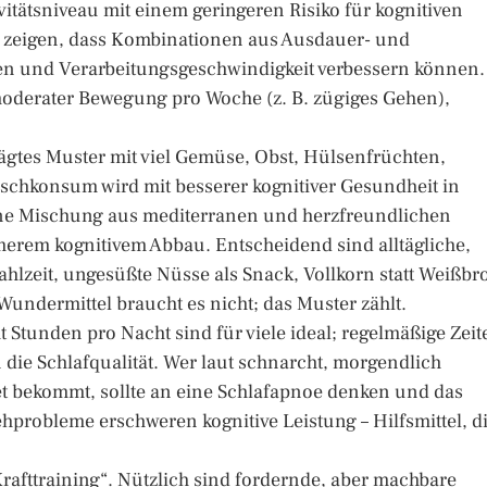
tätsniveau mit einem geringeren Risiko für kognitiven
 zeigen, dass Kombinationen aus Ausdauer- und
en und Verarbeitungsgeschwindigkeit verbessern können.
oderater Bewegung pro Woche (z. B. zügiges Gehen),
rägtes Muster mit viel Gemüse, Obst, Hülsenfrüchten,
schkonsum wird mit besserer kognitiver Gesundheit in
ne Mischung aus mediterranen und herzfreundlichen
merem kognitivem Abbau. Entscheidend sind alltägliche,
hlzeit, ungesüßte Nüsse als Snack, Vollkorn statt Weißbr
Wundermittel braucht es nicht; das Muster zählt.
t Stunden pro Nacht sind für viele ideal; regelmäßige Zeit
die Schlafqualität. Wer laut schnarcht, morgendlich
et bekommt, sollte an eine Schlafapnoe denken und das
probleme erschweren kognitive Leistung – Hilfsmittel, d
 „Krafttraining“. Nützlich sind fordernde, aber machbare