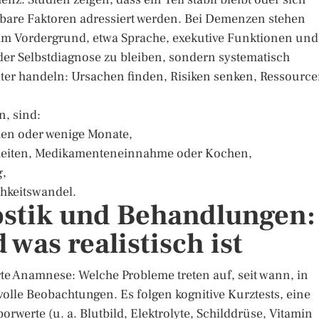
bare Faktoren adressiert werden. Bei Demenzen stehen
 im Vordergrund, etwa Sprache, exekutive Funktionen und
 der Selbstdiagnose zu bleiben, sondern systematisch
lter handeln: Ursachen finden, Risiken senken, Ressourc
n, sind:
hen oder wenige Monate,
nheiten, Medikamenteneinnahme oder Kochen,
g,
chkeitswandel.
ostik und Behandlungen:
 was realistisch ist
erte Anamnese: Welche Probleme treten auf, seit wann, in
volle Beobachtungen. Es folgen kognitive Kurztests, eine
werte (u. a. Blutbild, Elektrolyte, Schilddrüse, Vitamin