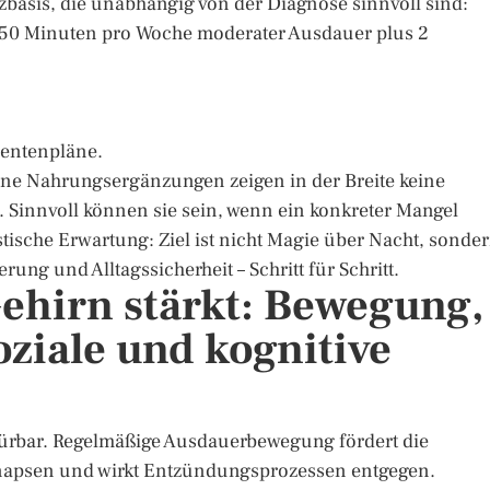
asis, die unabhängig von der Diagnose sinnvoll sind:
s 150 Minuten pro Woche moderater Ausdauer plus 2
mentenpläne.
elne Nahrungsergänzungen zeigen in der Breite keine
. Sinnvoll können sie sein, wenn ein konkreter Mangel
stische Erwartung: Ziel ist nicht Magie über Nacht, sonde
rung und Alltagssicherheit – Schritt für Schritt.
Gehirn stärkt: Bewegung,
oziale und kognitive
spürbar. Regelmäßige Ausdauerbewegung fördert die
ynapsen und wirkt Entzündungsprozessen entgegen.