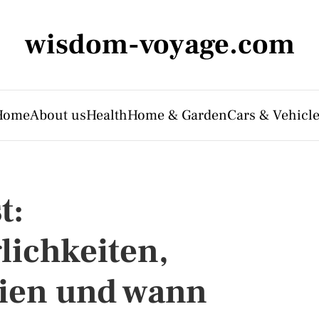
wisdom-voyage.com
Home
About us
Health
Home & Garden
Cars & Vehicl
t:
ichkeiten,
gien und wann