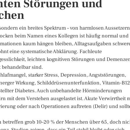
chten Störungen und
chen
 sondern ein breites Spektrum – von harmlosen Aussetzern
Stocken beim Namen eines Kollegen ist häufig normal und
rmationen kaum hängen bleiben, Alltagsaufgaben schwer
ohnt eine systematische Abklärung. Fachleute
gesslichkeit, leichten kognitiven Störungen und Demenze
lt behandelbar sind.
hlafmangel, starker Stress, Depression, Angststörungen,
nerger Wirkung, Schilddrüsenunterfunktion, Vitamin-B12
tellter Diabetes. Auch unbehandelte Hörminderungen
n mit dem Verstehen ausgelastet ist. Akute Verwirrtheit m
erung oder nach Operationen auftreten (Delir) und sollt
 betreffen grob 10–20 % der Menschen über 65, doch nic
nz. Studien zeigen, dass ein Teil stabil bleibt oder sich