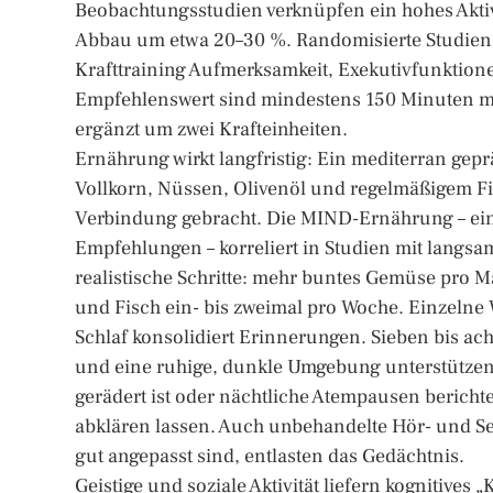
Beobachtungsstudien verknüpfen ein hohes Aktivi
Abbau um etwa 20–30 %. Randomisierte Studien
Krafttraining Aufmerksamkeit, Exekutivfunktion
Empfehlenswert sind mindestens 150 Minuten m
ergänzt um zwei Krafteinheiten.
Ernährung wirkt langfristig: Ein mediterran gep
Vollkorn, Nüssen, Olivenöl und regelmäßigem Fi
Verbindung gebracht. Die MIND-Ernährung – ei
Empfehlungen – korreliert in Studien mit langsa
realistische Schritte: mehr buntes Gemüse pro Ma
und Fisch ein- bis zweimal pro Woche. Einzelne 
Schlaf konsolidiert Erinnerungen. Sieben bis ach
und eine ruhige, dunkle Umgebung unterstützen 
gerädert ist oder nächtliche Atempausen bericht
abklären lassen. Auch unbehandelte Hör- und Seh
gut angepasst sind, entlasten das Gedächtnis.
Geistige und soziale Aktivität liefern kognitives