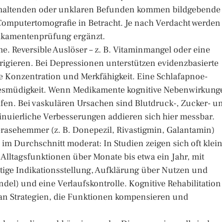
anhaltenden oder unklaren Befunden kommen bildgebende
omputertomografie in Betracht. Je nach Verdacht werden
dikamentenprüfung ergänzt.
e. Reversible Auslöser – z. B. Vitaminmangel oder eine
rrigieren. Bei Depressionen unterstützen evidenzbasierte
e Konzentration und Merkfähigkeit. Eine Schlafapnoe-
esmüdigkeit. Wenn Medikamente kognitive Nebenwirkung
fen. Bei vaskulären Ursachen sind Blutdruck-, Zucker- u
tinuierliche Verbesserungen addieren sich hier messbar.
rasehemmer (z. B. Donepezil, Rivastigmin, Galantamin)
im Durchschnitt moderat: In Studien zeigen sich oft klei
Alltagsfunktionen über Monate bis etwa ein Jahr, mit
ltige Indikationsstellung, Aufklärung über Nutzen und
del) und eine Verlaufskontrolle. Kognitive Rehabilitation
 an Strategien, die Funktionen kompensieren und