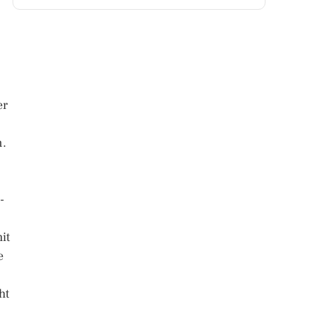
er
n.
-
it
e
ht