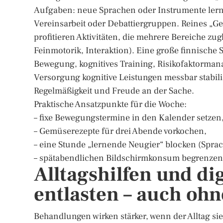
Aufgaben: neue Sprachen oder Instrumente lern
Vereinsarbeit oder Debattiergruppen. Reines „Ge
profitieren Aktivitäten, die mehrere Bereiche z
Feinmotorik, Interaktion). Eine große finnisch
Bewegung, kognitives Training, Risikofaktorman
Versorgung kognitive Leistungen messbar stabil
Regelmäßigkeit und Freude an der Sache.
Praktische Ansatzpunkte für die Woche:
– fixe Bewegungstermine in den Kalender setzen
– Gemüserezepte für drei Abende vorkochen,
– eine Stunde „lernende Neugier“ blocken (Spra
– spätabendlichen Bildschirmkonsum begrenzen u
Alltagshilfen und dig
entlasten – auch ohn
Behandlungen wirken stärker, wenn der Alltag sie t